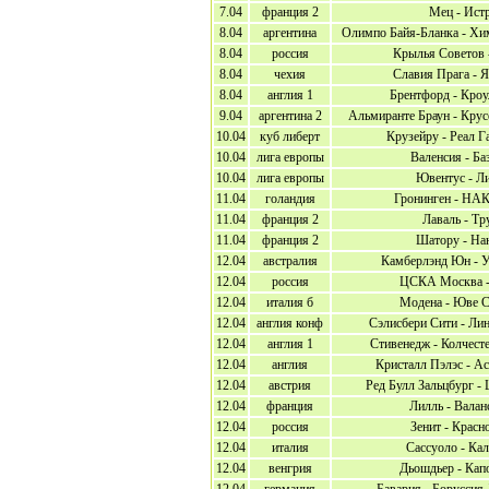
7.04
франция 2
Мец - Ист
8.04
аргентина
Олимпо Байя-Бланка - Хи
8.04
россия
Крылья Советов 
8.04
чехия
Славия Прага - 
8.04
англия 1
Брентфорд - Кроу
9.04
аргентина 2
Альмиранте Браун - Крус
10.04
куб либерт
Крузейру - Реал Г
10.04
лига европы
Валенсия - Ба
10.04
лига европы
Ювентус - Л
11.04
голандия
Гронинген - НАК
11.04
франция 2
Лаваль - Тр
11.04
франция 2
Шатору - На
12.04
австралия
Камберлэнд Юн - У
12.04
россия
ЦСКА Москва -
12.04
италия б
Модена - Юве С
12.04
англия конф
Сэлисбери Сити - Ли
12.04
англия 1
Стивенедж - Колчест
12.04
англия
Кристалл Пэлэс - А
12.04
австрия
Ред Булл Зальцбург -
12.04
франция
Лилль - Валан
12.04
россия
Зенит - Красн
12.04
италия
Сассуоло - Ка
12.04
венгрия
Дьошдьер - Кап