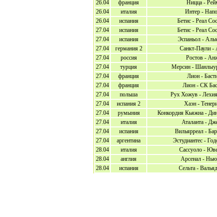
26.04
франция
Ницца - Рей
26.04
италия
Интер - Нап
26.04
испания
Бетис - Реал Со
27.04
испания
Бетис - Реал Со
27.04
испания
Эспаньол - Аль
27.04
германия 2
Санкт-Паули -
27.04
россия
Ростов - Ан
27.04
турция
Мерсин - Шанлыу
27.04
франция
Лион - Баст
27.04
франция
Лион - СК Ба
27.04
польша
Рух Хожув - Лехия
27.04
испания 2
Хаэн - Тенер
27.04
румыния
Конкордия Кьяжна - Ди
27.04
италия
Аталанта - Дж
27.04
испания
Вильярреал - Ба
27.04
аргентина
Эстудиантес - Год
28.04
италия
Сассуоло - Юв
28.04
англия
Арсенал - Нью
28.04
испания
Сельта - Валья