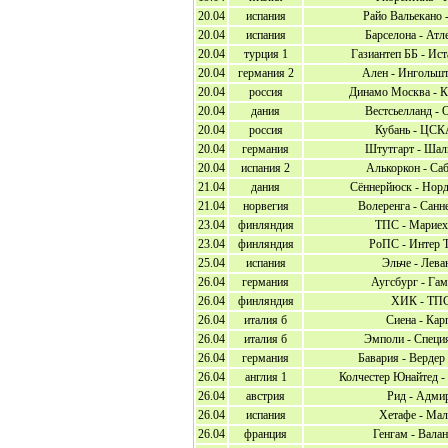
20.04
испания
Райо Вальекано -
20.04
испания
Барселона - Атл
20.04
турция 1
Газиантеп ББ - Ис
20.04
германия 2
Ален - Ингольшт
20.04
россия
Динамо Москва - К
20.04
дания
Вестсьелланд - 
20.04
россия
Кубань - ЦС
20.04
германия
Штутгарт - Шал
20.04
испания 2
Алькоркон - Са
21.04
дания
Сённерйюск - Нор
21.04
норвегия
Волеренга - Санн
23.04
финляндия
ТПС - Марие
23.04
финляндия
РоПС - Интер 
25.04
испания
Эльче - Лева
26.04
германия
Аугсбург - Га
26.04
финляндия
ХИК - ТП
26.04
италия б
Сиена - Кар
26.04
италия б
Эмполи - Специ
26.04
германия
Бавария - Вердер
26.04
англия 1
Колчестер Юнайтед -
26.04
австрия
Рид - Адми
26.04
испания
Хетафе - Мал
26.04
франция
Генгам - Валан