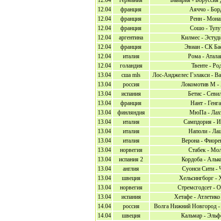
12.04
германия
Бавария - Боруссия
12.04
франция
Аяччо - Бор
12.04
франция
Ренн - Мона
12.04
франция
Сошо - Тулу
12.04
аргентина
Килмес - Эстуд
12.04
франция
Эвиан - СК Ба
12.04
италия
Рома - Атала
12.04
голандия
Твенте - Ро
13.04
сша mls
Лос-Анджелес Гэлакси - В
13.04
россия
Локомотив М -
13.04
испания
Бетис - Севи
13.04
франция
Нант - Генг
13.04
финляндия
МюПа - Лах
13.04
италия
Сампдория - И
13.04
италия
Наполи - Ла
13.04
италия
Верона - Фиоре
13.04
норвегия
Стабек - Мо
13.04
испания 2
Кордоба - Альк
13.04
англия
Суонси Сити - 
13.04
швеция
Хельсингборг - 
13.04
норвегия
Стремсгодсет - 
13.04
испания
Хетафе - Атлетик
14.04
россия
Волга Нижний Новгород -
14.04
швеция
Кальмар - Эльф