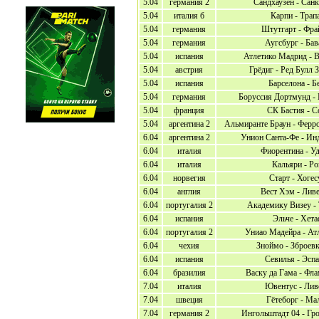
5.04
германия 2
Сандхаузен - Сан
5.04
италия б
Карпи - Трап
5.04
германия
Штутгарт - Фра
5.04
германия
Аугсбург - Ба
5.04
испания
Атлетико Мадрид - 
5.04
австрия
Грёдиг - Ред Булл 
5.04
испания
Барселона - Б
5.04
германия
Боруссия Дортмунд -
5.04
франция
СК Бастия - 
5.04
аргентина 2
Альмиранте Браун - Ферр
6.04
аргентина 2
Унион Санта-Фе - Ин
6.04
италия
Фиорентина - У
6.04
италия
Кальяри - Р
6.04
норвегия
Старт - Хогес
6.04
англия
Вест Хэм - Лив
6.04
португалия 2
Академику Визеу -
6.04
испания
Эльче - Хет
6.04
португалия 2
Униао Мадейра - Ат
6.04
чехия
Зноймо - Зброев
6.04
испания
Севилья - Эсп
6.04
бразилия
Васку да Гама - Фл
7.04
италия
Ювентус - Лив
7.04
швеция
Гётеборг - Ма
7.04
германия 2
Ингольштадт 04 - Гр