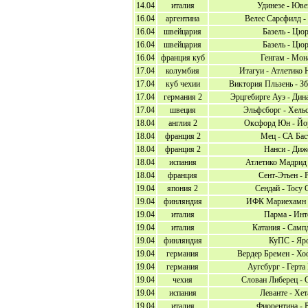
14.04
италия
Удинезе - Юве
16.04
аргентина
Велес Сарсфилд -
16.04
швейцария
Базель - Цю
16.04
швейцария
Базель - Цю
16.04
франция куб
Генгам - Мон
17.04
колумбия
Итагуи - Атлетико 
17.04
куб чехии
Виктория Пльзень - З
17.04
германия 2
Эрцгебирге Ауэ - Дин
17.04
швеция
Эльфсборг - Хель
18.04
англия 2
Оксфорд Юн - Йо
18.04
франция 2
Мец - СА Бас
18.04
франция 2
Нанси - Диж
18.04
испания
Атлетико Мадрид 
18.04
франция
Сент-Этьен - 
19.04
япония 2
Сендай - Тосу 
19.04
финляндия
ИФК Мариехамн 
19.04
италия
Парма - Инт
19.04
италия
Катания - Самп
19.04
финляндия
КуПС - Яр
19.04
германия
Вердер Бремен - Х
19.04
германия
Аугсбург - Герта
19.04
чехия
Слован Либерец - 
19.04
испания
Леванте - Хе
19.04
италия
Фиорентина - 