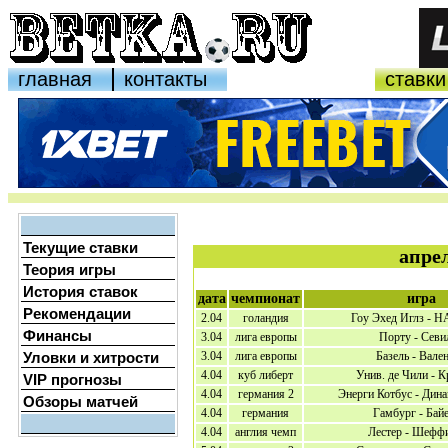
главная
контакты
ставки
Текущие ставки
апре
Теория игры
История ставок
дата
чемпионат
игра
Рекомендации
2.04
голандия
Гоу Эхед Иглз - Н
Финансы
3.04
лига европы
Порту - Севи
Уловки и хитрости
3.04
лига европы
Базель - Вале
4.04
куб либерт
Унив. де Чили - 
VIP прогнозы
4.04
германия 2
Энерги Котбус - Дин
Обзоры матчей
4.04
германия
Гамбург - Байе
4.04
англия чемп
Лестер - Шефф