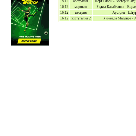
15.12
австралия
Перт Глори - Вестерн Сид
16.12
марокко
Раджа Касабланка - Вида
16.12
австрия
Аустрия - Шту
16.12
португалия 2
Униан да Мадейра - 