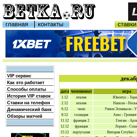
главная
контакты
ставки
VIP сервис
декаб
Как это работает
Способы оплаты
дата
чемпионат
игра
История VIP ставок
1.12
италия
Ювентус - Тор
Ставки на телефон
2.12
италия
Наполи - Песка
Динамический банк
6.12
чили
Унион Эспаньола - У
8.12
голандия
Аякс - Гронинг
Обзоры матчей
11.12
франция 2
Генгам - Арл
12.12
франция
Лорьян - Сош
15.12
португалия
Витория Сетубал -